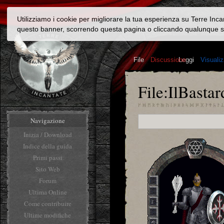
Utilizziamo i cookie per migliorare la tua esperienza su Terre Inc
questo banner, scorrendo questa pagina o cliccando qualunque s
File
Discussione
Leggi
Visuali
File:IlBastar
Navigazione
Inizia / Download
Indice della guida
Primi passi
Sito Web
Forum
Ultima Online
Come contribuire
Ultime modifiche