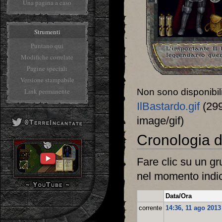
Una pagina a caso
Strumenti
Puntano qui
Modifiche correlate
Pagine speciali
Versione stampabile
Link permanente
Non sono disponibili
IlBastardo.gif
‎
(299
image/gif)
Cronologia de
Fare clic su un gr
nel momento indic
Data/Ora
corrente
14:36, 11 ago 2013